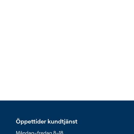
Öppettider kundtjänst
Måndag–fredag 8–18