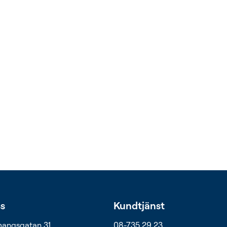
s
Kundtjänst
angsgatan 31
08-735 29 23